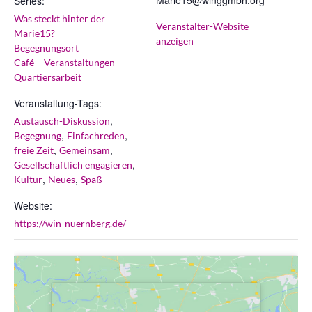
Marie15@winggmbh.org
Series:
Was steckt hinter der
Veranstalter-Website
Marie15?
anzeigen
Begegnungsort
Café – Veranstaltungen –
Quartiersarbeit
Veranstaltung-Tags:
,
Austausch-Diskussion
,
,
Begegnung
Einfachreden
,
,
freie Zeit
Gemeinsam
,
Gesellschaftlich engagieren
,
,
Kultur
Neues
Spaß
Website:
https://win-nuernberg.de/