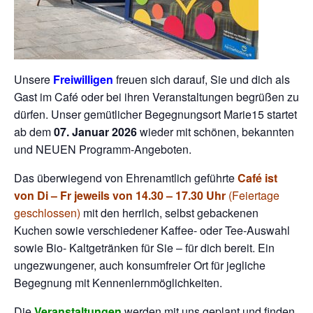
Unsere
Freiwilligen
freuen sich darauf, Sie und dich als
Gast im Café oder bei ihren Veranstaltungen begrüßen zu
dürfen. Unser gemütlicher Begegnungsort Marie15 startet
ab dem
07. Januar 2026
wieder mit schönen, bekannten
und NEUEN Programm-Angeboten.
Das überwiegend von Ehrenamtlich geführte
Café ist
von Di – Fr jeweils von 14.30 – 17.30 Uhr
(Feiertage
geschlossen)
mit den herrlich, selbst gebackenen
Kuchen sowie verschiedener Kaffee- oder Tee-Auswahl
sowie Bio- Kaltgetränken für Sie – für dich bereit. Ein
ungezwungener, auch konsumfreier Ort für jegliche
Begegnung mit Kennenlernmöglichkeiten.
Die
Veranstaltungen
werden mit uns geplant und finden