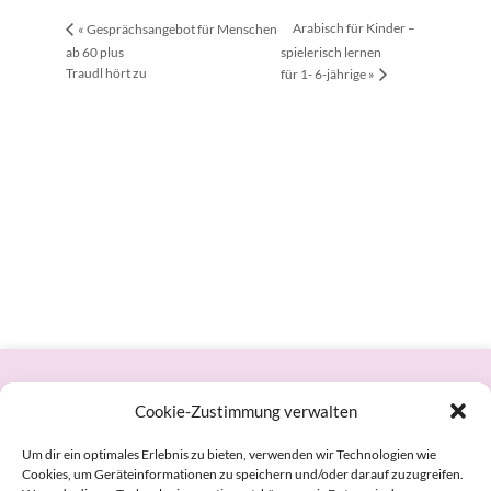
Arabisch für Kinder –
«
Gesprächsangebot für Menschen
ab 60 plus
spielerisch lernen
Traudl hört zu
für 1- 6-jährige
»
Datenschutzerklärung
Cookie-Zustimmung verwalten
Cookie-Richtlinie (EU)
Um dir ein optimales Erlebnis zu bieten, verwenden wir Technologien wie
Cookies, um Geräteinformationen zu speichern und/oder darauf zuzugreifen.