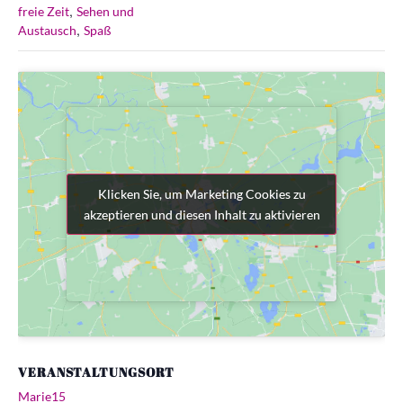
,
freie Zeit
Sehen und
,
Austausch
Spaß
Klicken Sie, um Marketing Cookies zu
Klicken Sie, um Marketing Cookies zu
akzeptieren und diesen Inhalt zu aktivieren
akzeptieren und diesen Inhalt zu aktivieren
VERANSTALTUNGSORT
Marie15