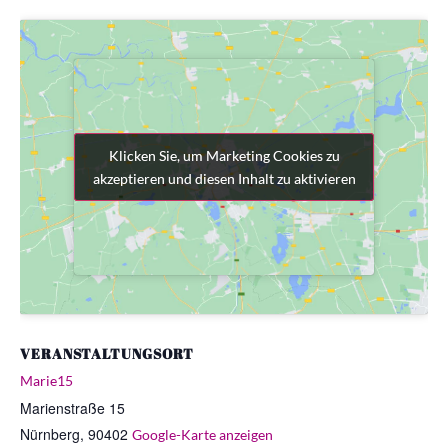
Klicken Sie, um Marketing Cookies zu
Klicken Sie, um Marketing Cookies zu
akzeptieren und diesen Inhalt zu aktivieren
akzeptieren und diesen Inhalt zu aktivieren
VERANSTALTUNGSORT
Marie15
Marienstraße 15
Nürnberg
,
90402
Google-Karte anzeigen