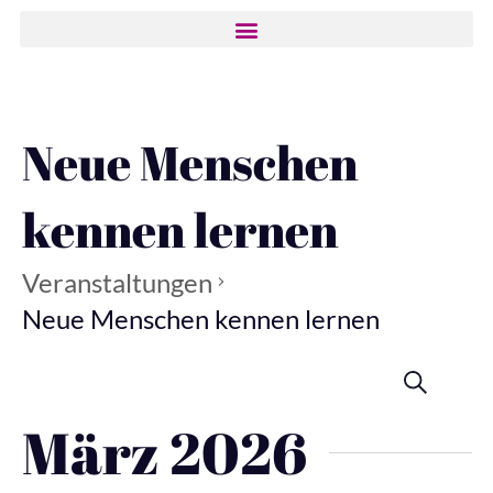
Neue Menschen
kennen lernen
Veranstaltungen
Neue Menschen kennen lernen
Ver
Ver
Anstehende
Suche
Liste
Ans
Datum
März 2026
wählen.
Nav
Suc