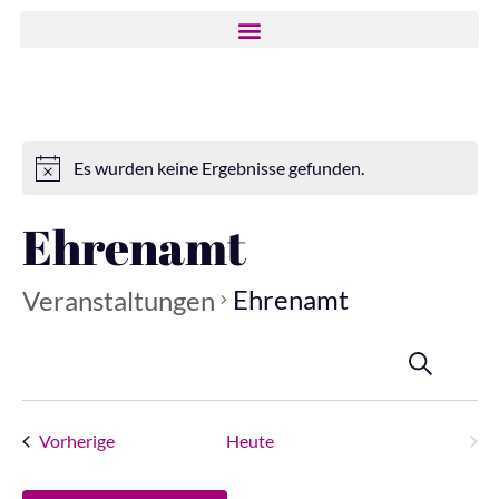
Es wurden keine Ergebnisse gefunden.
Ehrenamt
Ehrenamt
Veranstaltungen
Ver
Ver
Anstehende
Suche
Liste
Ans
Datum
wählen.
Nav
Suc
Veranstaltungen
Vera
Vorherige
Heute
Nächste