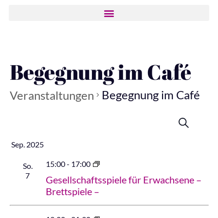
Begegnung im Café
Begegnung im Café
Veranstaltungen
Ver
Ver
09/04/2025
 - 
12/07/2025
Suche
Summ
Ans
Select
date.
Nav
Sep. 2025
Suc
15:00
-
17:00
So.
7
Gesellschaftsspiele für Erwachsene –
un
Brettspiele –