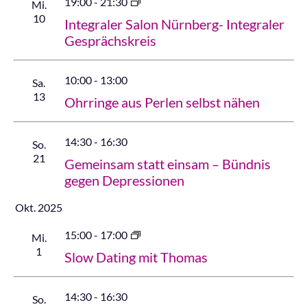
Ans
19:00
-
21:30
Mi.
10
Integraler Salon Nürnberg- Integraler
Gesprächskreis
10:00
-
13:00
Sa.
13
Ohrringe aus Perlen selbst nähen
14:30
-
16:30
So.
21
Gemeinsam statt einsam – Bündnis
gegen Depressionen
Okt. 2025
15:00
-
17:00
Mi.
1
Slow Dating mit Thomas
14:30
-
16:30
So.