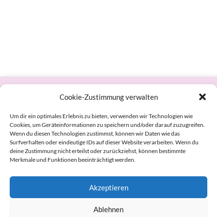
Cookie-Zustimmung verwalten
Datenschutzerklärung
Um dir ein optimales Erlebnis zu bieten, verwenden wir Technologien wie
Cookie-Richtlinie (EU)
Cookies, um Geräteinformationen zu speichern und/oder darauf zuzugreifen.
Wenn du diesen Technologien zustimmst, können wir Daten wie das
Impressum
Surfverhalten oder eindeutige IDs auf dieser Website verarbeiten. Wenn du
deine Zustimmung nicht erteilst oder zurückziehst, können bestimmte
Merkmale und Funktionen beeinträchtigt werden.
Wir freuen uns immer über
Spenden
!
Akzeptieren
Adresse
Ablehnen