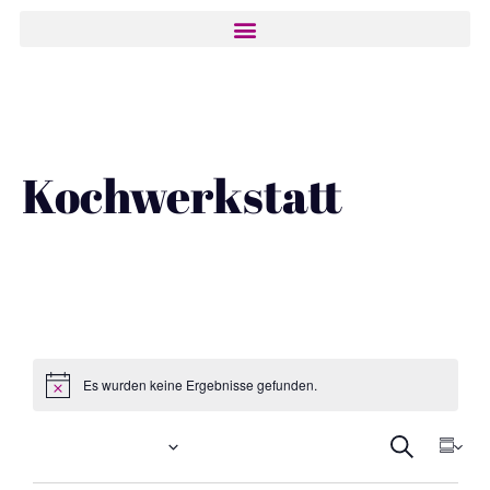
Kochwerkstatt
Es wurden keine Ergebnisse gefunden.
Ver
Anstehende
Vera
Suche
Summa
Ansi
Select
date.